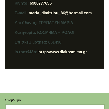
Κινητό:
6986777656
E-mail:
maria_dimitriou_86@hotmail.com
Υπεύθυνος:
ΤΡΥΠΑΤΖΗ ΜΑΡΙΑ
Κατηγορία:
ΚΟΣΜΗΜΑ – ΡΟΛΟΙ
Επισκεψιμότητα:
681490
Ιστοσελίδα:
http://www.diakosmima.gr
Ονομ/νυμο