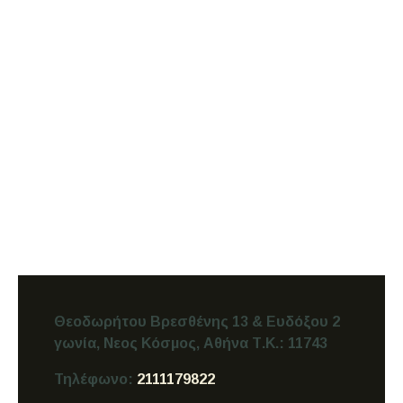
Θεοδωρήτου Βρεσθένης 13 & Ευδόξου 2
γωνία, Νεος Κόσμος,
Αθήνα
Τ.Κ.: 11743
Τηλέφωνο:
2111179822